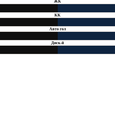
ЖК
КК
Авто гол
Диск-й