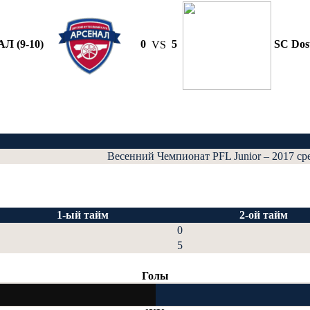
Л (9-10)
0
VS
5
SC Dost
Весенний Чемпионат PFL Junior – 2017 ср
1-ый тайм
2-ой тайм
0
5
Голы