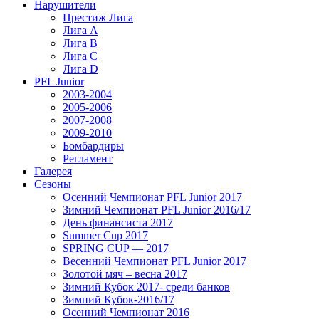
Нарушители
Престиж Лига
Лига А
Лига В
Лига С
Лига D
PFL Junior
2003-2004
2005-2006
2007-2008
2009-2010
Бомбардиры
Регламент
Галерея
Сезоны
Осенний Чемпионат PFL Junior 2017
Зимний Чемпионат PFL Junior 2016/17
День финансиста 2017
Summer Cup 2017
SPRING CUP — 2017
Весенний Чемпионат PFL Junior 2017
Золотой мяч – весна 2017
Зимний Кубок 2017- среди банков
Зимний Кубок-2016/17
Осенний Чемпионат 2016