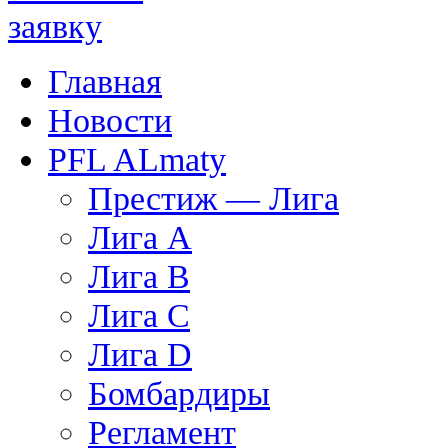
Главная
Новости
PFL ALmaty
Престиж — Лига
Лига А
Лига В
Лига С
Лига D
Бомбардиры
Регламент