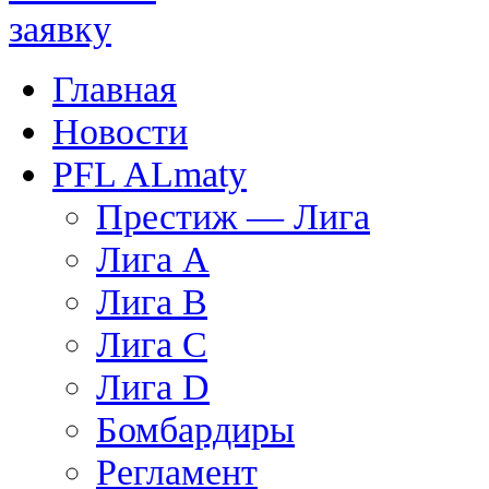
Главная
Новости
PFL ALmaty
Престиж — Лига
Лига А
Лига В
Лига С
Лига D
Бомбардиры
Регламент