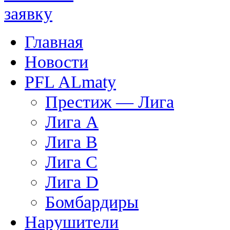
Главная
Новости
PFL ALmaty
Престиж — Лига
Лига A
Лига B
Лига C
Лига D
Бомбардиры
Нарушители