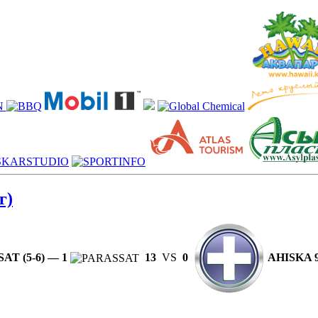
г)
AT (5-6) — 1
13
VS
0
AHISKA 99