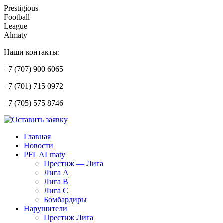
Prestigious
Football
League
Almaty
Наши контакты:
+7 (707) 900 6065
+7 (701) 715 0972
+7 (705) 575 8746
Главная
Новости
PFL ALmaty
Престиж — Лига
Лига А
Лига В
Лига С
Бомбардиры
Нарушители
Престиж Лига