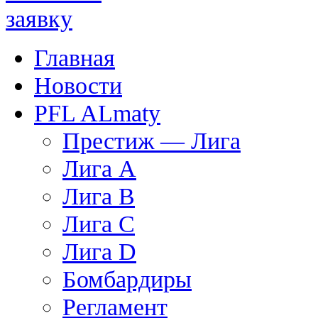
Главная
Новости
PFL ALmaty
Престиж — Лига
Лига А
Лига В
Лига С
Лига D
Бомбардиры
Регламент