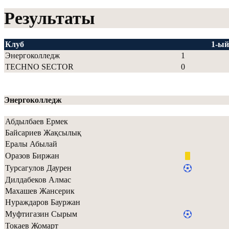
Результаты
Клуб
1-ый
Энергоколледж
1
TECHNO SECTOR
0
Энергоколледж
Абдылбаев Ермек
Байсариев Жақсылық
Ералы Абылай
Оразов Биржан
Турсагулов Даурен
Дилдабеков Алмас
Махашев Жансерик
Нураждаров Бауржан
Муфтигазин Сырым
Токаев Жомарт