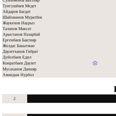
Сулейменов Бахтияр
Тунгушбаев Медет
Айдаров Багдат
Шайхманов Муратбек
Жаукенов Наурыз
Талапов Максат
Арыстанов Назарбай
Ергенбаев Бактияр
Жолдас Бакытжан
Даулетханов Гибрат
Дуйсебаев Едил
Конратбаев Даулет
Мусаханов Данияр
Амандык Нурбол
2