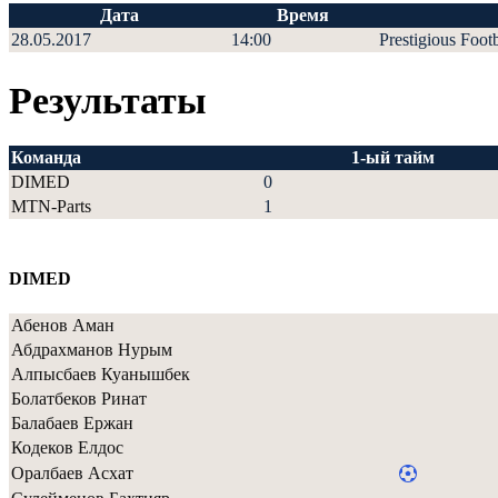
Дата
Время
28.05.2017
14:00
Prestigious Foot
Результаты
Команда
1-ый тайм
DIMED
0
MTN-Parts
1
DIMED
Абенов Аман
Абдрахманов Нурым
Алпысбаев Куанышбек
Болатбеков Ринат
Балабаев Ержан
Кодеков Елдос
Оралбаев Асхат