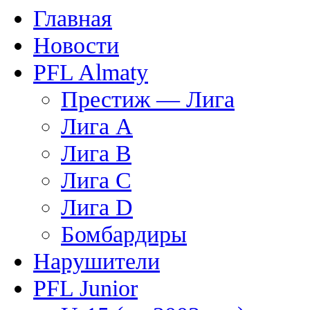
Главная
Новости
PFL Almaty
Престиж — Лига
Лига A
Лига B
Лига C
Лига D
Бомбардиры
Нарушители
PFL Junior