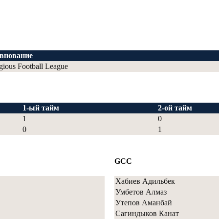
внование
igious Football League
1-ый тайм
2-ой тайм
1
0
0
1
GCC
Хабиев Адильбек
Умбетов Алмаз
Утепов Аманбай
Сагиндыков Канат