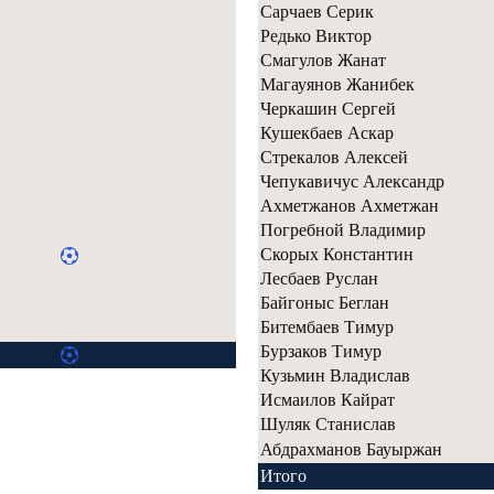
Сарчаев Серик
Редько Виктор
Смагулов Жанат
Магауянов Жанибек
Черкашин Сергей
Кушекбаев Аскар
Стрекалов Алексей
Чепукавичус Александр
Ахметжанов Ахметжан
Погребной Владимир
Скорых Константин
Лесбаев Руслан
Байгоныс Беглан
Битембаев Тимур
Бурзаков Тимур
Кузьмин Владислав
Исмаилов Кайрат
Шуляк Станислав
Абдрахманов Бауыржан
Итого