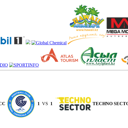
CC
1
VS
1
TECHNO SECT