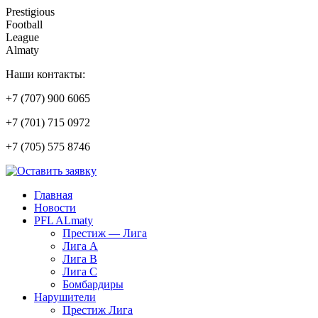
Prestigious
Football
League
Almaty
Наши контакты:
+7 (707) 900 6065
+7 (701) 715 0972
+7 (705) 575 8746
Главная
Новости
PFL ALmaty
Престиж — Лига
Лига А
Лига В
Лига С
Бомбардиры
Нарушители
Престиж Лига