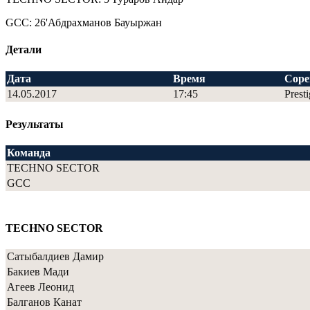
GCC: 26'Абдрахманов Бауыржан
Детали
Дата
Время
Соре
14.05.2017
17:45
Prest
Результаты
Команда
TECHNO SECTOR
GCC
TECHNO SECTOR
Сатыбалдиев Дамир
Бакиев Мади
Агеев Леонид
Балганов Канат