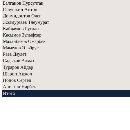
Балганов Нурсултан
Галушкин Антон
Дормидонтов Олег
Жолмурзаев Тлеумурат
Кайдаулов Руслан
Касымов Зулыфхар
Маданбеков Омарбек
Мамедов Эльбрус
Раев Даулет
Садыков Алмаз
Тураров Айдар
Шарип Акжол
Попов Сергей
Анизхан Нарбек
Итого