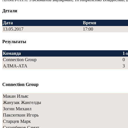
Детали
Дата
Время
13.05.2017
17:00
Результаты
Команда
1-
Connection Group
0
АЛМА-АТА
3
Connection Group
Макан Ильяс
Жанузак Жангелды
Зогин Михаил
Паксюткин Игорь
Старцев Марк
Сугирбеков Самат