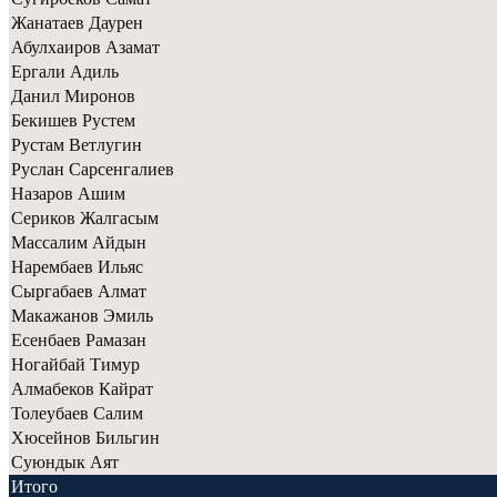
Жанатаев Даурен
Абулхаиров Азамат
Ергали Адиль
Данил Миронов
Бекишев Рустем
Рустам Ветлугин
Руслан Сарсенгалиев
Назаров Ашим
Сериков Жалгасым
Массалим Айдын
Нарембаев Ильяс
Сыргабаев Алмат
Макажанов Эмиль
Есенбаев Рамазан
Ногайбай Тимур
Алмабеков Кайрат
Толеубаев Салим
Хюсейнов Бильгин
Суюндык Аят
Итого