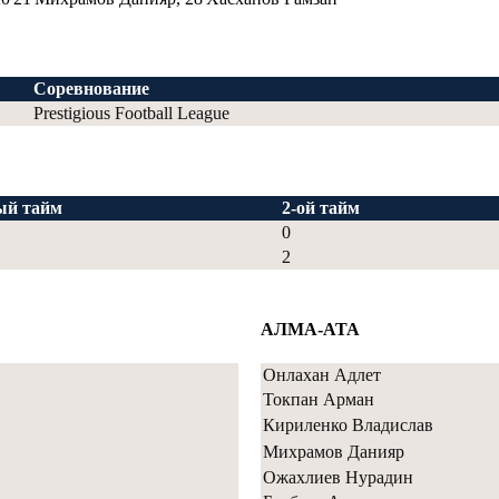
Соревнование
Prestigious Football League
ый тайм
2-ой тайм
0
2
АЛМА-АТА
Онлахан Адлет
Токпан Арман
Кириленко Владислав
Михрамов Данияр
Ожахлиев Нурадин