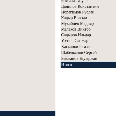
Бекбала Ануар
Данилов Константин
Ибрагимов Руслан
Кадыр Ерасыл
Мухабиев Мадияр
Малахов Виктор
Садыров Ильдар
Усенов Санжар
Хасханов Рамзан
Шабельянов Сергей
Бекжанов Бауыржан
Итого