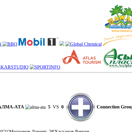
АЛМА-АТА
5
VS
0
Connection Grou
0'21'Михрамов Данияр, 28'Хасханов Рамзан