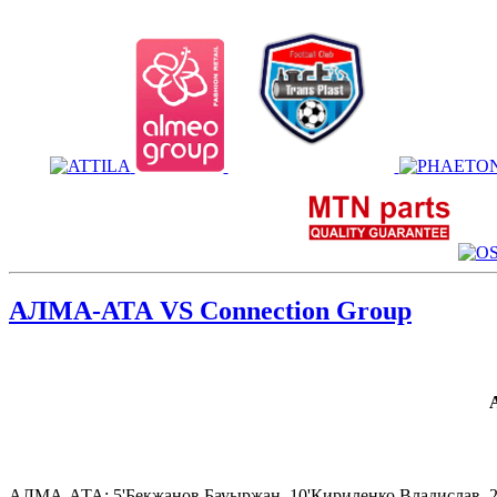
АЛМА-АТА VS Connection Group
АЛМА-АТА: 5'Бекжанов Бауыржан, 10'Кириленко Владислав, 2