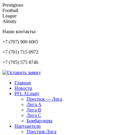
Prestigious
Football
League
Almaty
Наши контакты:
+7 (707) 900 6065
+7 (701) 715 0972
+7 (705) 575 8746
Главная
Новости
PFL ALmaty
Престиж — Лига
Лига А
Лига В
Лига С
Бомбардиры
Нарушители
Престиж Лига