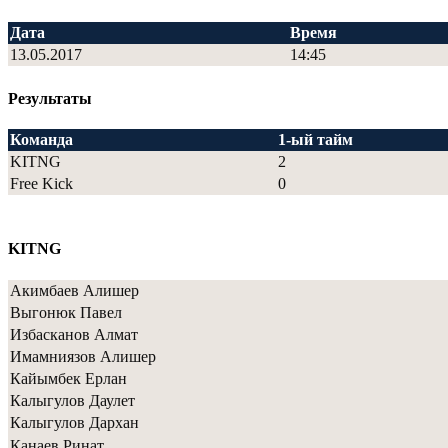
Дата
Время
13.05.2017
14:45
Результаты
Команда
1-ый тайм
KITNG
2
Free Kick
0
KITNG
Акимбаев Алишер
Выгонюк Павел
Избасканов Алмат
Имамниязов Алишер
Кайымбек Ерлан
Калыгулов Даулет
Калыгулов Дархан
Канаев Ринат