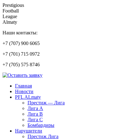
Prestigious
Football
League
Almaty
Наши контакты:
+7 (707) 900 6065
+7 (701) 715 0972
+7 (705) 575 8746
Главная
Новости
PFL ALmaty
Престиж — Лига
Лига А
Лига В
Лига С
Бомбардиры
Нарушители
Престиж Лига