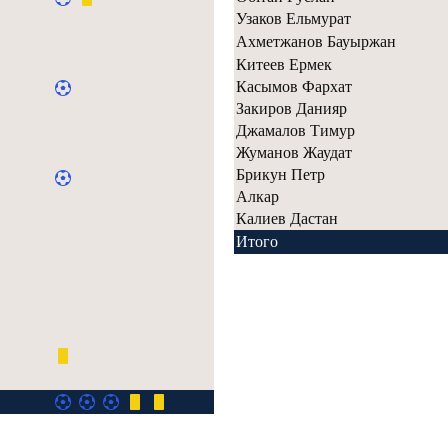
Узаков Ельмурат
Ахметжанов Бауыржан
Китеев Ермек
Касымов Фархат
Закиров Данияр
Джамалов Тимур
Жуманов Жаудат
Брикун Петр
Алкар
Калиев Дастан
Итого