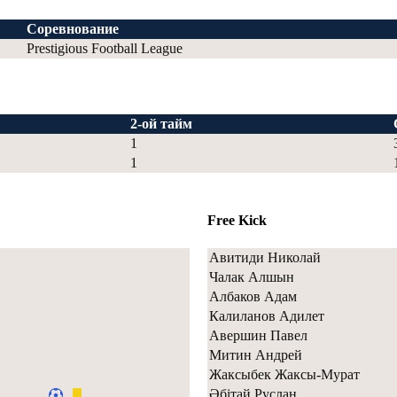
Соревнование
Prestigious Football League
2-ой тайм
1
1
Free Kick
Авитиди Николай
Чалак Алшын
Албаков Адам
Калиланов Адилет
Авершин Павел
Митин Андрей
Жаксыбек Жаксы-Мурат
Әбітай Руслан