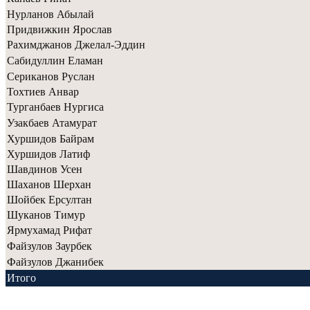
Нурланов Абылай
Придвижкин Ярослав
Рахимджанов Джелал-Эддин
Сабидуллин Еламан
Сериканов Руслан
Тохтиев Анвар
Турганбаев Нургиса
Узакбаев Атамурат
Хуршидов Байрам
Хуршидов Латиф
Шавдинов Усен
Шаханов Шерхан
Шойбек Ерсултан
Шуканов Тимур
Ярмухамад Рифат
Файзулов Заурбек
Файзулов Джанибек
Итого