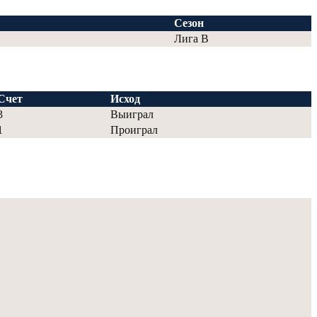
Сезон
Лига В
Счет
Исход
3
Выиграл
1
Проиграл