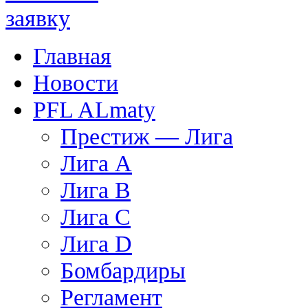
Главная
Новости
PFL ALmaty
Престиж — Лига
Лига А
Лига В
Лига С
Лига D
Бомбардиры
Регламент