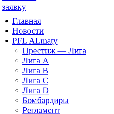
Главная
Новости
PFL ALmaty
Престиж — Лига
Лига А
Лига В
Лига С
Лига D
Бомбардиры
Регламент