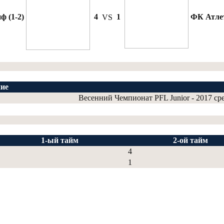
 (1-2)
4
VS
1
ФК Атлет
ие
Весенний Чемпионат PFL Junior - 2017 ср
1-ый тайм
2-ой тайм
4
1