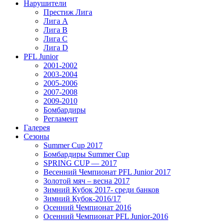
Нарушители
Престиж Лига
Лига А
Лига В
Лига С
Лига D
PFL Junior
2001-2002
2003-2004
2005-2006
2007-2008
2009-2010
Бомбардиры
Регламент
Галерея
Сезоны
Summer Cup 2017
Бомбардиры Summer Cup
SPRING CUP — 2017
Весенний Чемпионат PFL Junior 2017
Золотой мяч – весна 2017
Зимний Кубок 2017- среди банков
Зимний Кубок-2016/17
Осенний Чемпионат 2016
Осенний Чемпионат PFL Junior-2016