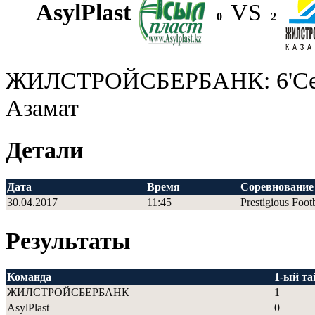
AsylPlast
VS
0
2
ЖИЛСТРОЙСБЕРБАНК: 6'Сейт
Азамат
Детали
Дата
Время
Соревнование
30.04.2017
11:45
Prestigious Foot
Результаты
Команда
1-ый т
ЖИЛСТРОЙСБЕРБАНК
1
AsylPlast
0