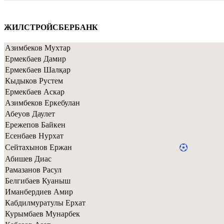
ЖИЛСТРОЙСБЕРБАНК
Азимбеков Мухтар
Ермекбаев Дамир
Ермекбаев Шалқар
Кыдыков Рустем
Ермекбаев Аскар
Азимбеков Еркебулан
Абеуов Даулет
Ережепов Байкен
Есенбаев Нурхат
Сейтахынов Ержан
Абишев Диас
Рамазанов Расул
Белгибаев Куаныш
Иманбердиев Амир
Кабдилмуратулы Ерхат
Курымбаев Мунарбек