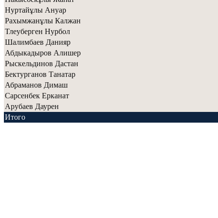
Нуртайұлы Ануар
Рахымжанұлы Калжан
Тлеуберген Нурбол
Шалимбаев Данияр
Абдыкадыров Алишер
Рыскельдинов Дастан
Бектурганов Танатар
Абраманов Димаш
Сарсенбек Ерканат
Арубаев Даурен
Итого