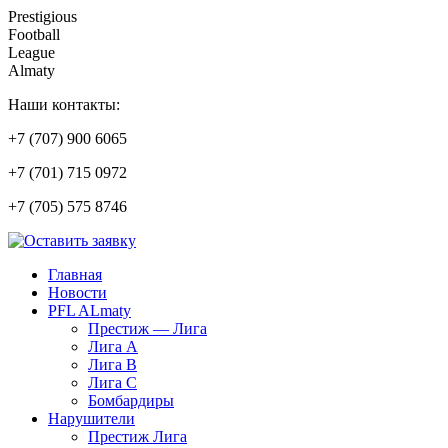
Prestigious
Football
League
Almaty
Наши контакты:
+7 (707) 900 6065
+7 (701) 715 0972
+7 (705) 575 8746
Главная
Новости
PFL ALmaty
Престиж — Лига
Лига А
Лига В
Лига С
Бомбардиры
Нарушители
Престиж Лига