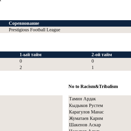
Соревнование
Prestigious Football League
1-ый тайм
2-ой тайм
0
0
2
1
No to Racism&Tribalism
Тамин Ардак
Кыдыков Рустем
Карагулов Манас
Жуматаев Карим
Шакенов Аскар