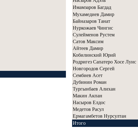
Насыров Адэль
Имамзаров Багдад
Мухамедиев Дамир
Байназаров Танат
Нуркожаев Чингис
Сулейменов Рустем
Сатов Максим
Айтеев Дамир
Кобилинский Юрий
Родригез Сапатеро Хосе Луис
Новгородов Сергей
Сембиев Асет
Дубинин Роман
Тургынбаев Алихан
Макин Акпан
Насыров Елдос
Медетов Расул
Ермагамбетов Нурсултан
Итого