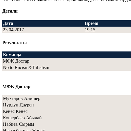
Детали
Дата
Время
23.04.2017
19:15
Результаты
Команда
МФК Достар
No to Racism&Tribalism
МФК Достар
Мухтаров Алишер
Нурдун Даурен
Кенес Кенес
Кошербаев Абылай
Набиев Сырым
Накысбекұлы Жанат