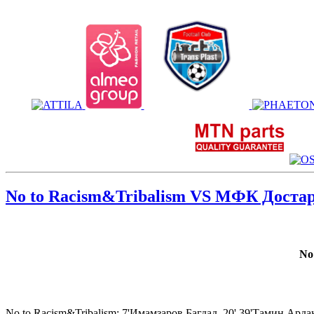
No to Racism&Tribalism VS МФК Доста
No
No to Racism&Tribalism: 7'Имамзаров Багдад, 20' 39'Тамин Арда