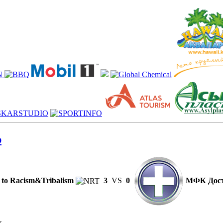
р
 to Racism&Tribalism
3
VS
0
МФК Дос
к