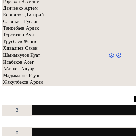
Горевой Василий
Данченко Артем
Корнилов Дмитрий
Сагинаев Руслан
Танкебаев Ардак
Торегазин Аян
Урусбаев Женис
Хивалиев Сакен
Шыныкулов Куат
Исабеков Асет
Абишев Ануар
Мадымаров Рауан
Жакупбеков Аркен
3
0