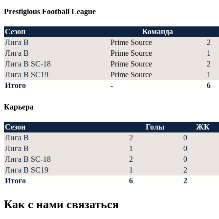
Prestigious Football League
Сезон
Команда
Лига В
Prime Source
2
Лига В
Prime Source
1
Лига В SC-18
Prime Source
2
Лига В SC19
Prime Source
1
Итого
-
6
Карьера
Сезон
Голы
ЖК
Лига В
2
0
Лига В
1
0
Лига В SC-18
2
0
Лига В SC19
1
2
Итого
6
2
Как с нами связаться