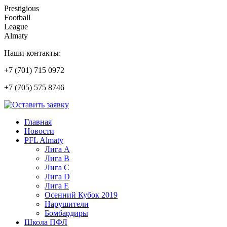
Prestigious
Football
League
Almaty
Наши контакты:
+7 (701) 715 0972
+7 (705) 575 8746
Главная
Новости
PFL Almaty
Лига A
Лига В
Лига С
Лига D
Лига Е
Осенний Кубок 2019
Нарушители
Бомбардиры
Школа ПФЛ